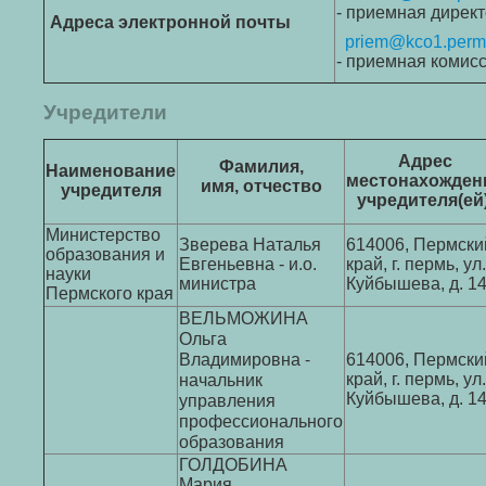
- приемная дирек
Адреса электронной почты
priem@kco1.permk
- приемная комис
Учредители
Адрес
Фамилия,
Наименование
местонахожден
имя,
отчество
учредителя
учредителя(ей
Министерство
Зверева Наталья
614006, Пермски
образования и
Евгеньевна - и.о.
край, г. пермь, ул.
науки
министра
Куйбышева, д. 1
Пермского края
ВЕЛЬМОЖИНА
Ольга
Владимировна -
614006, Пермски
начальник
край, г. пермь, ул.
управления
Куйбышева, д. 1
профессионального
образования
ГОЛДОБИНА
Мария