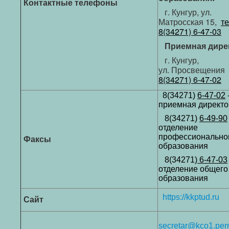
Контактные телефоны
г. Кунгур, ул.
Матросская 15,
т
8(34271) 6-47-03
Приемная дире
г. Кунгур,
ул.
Просвещения 
8(34271)
6-47-02
8(34271)
6-47-02
приемная директо
8(34271)
6-49-90
отделение
профессионально
Факсы
образования
8(34271)
6-47-03
отделение общего
образования
https://kkptud.ru
Сайт
secretar@kco1.perm