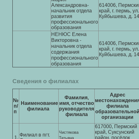
Александровна-
614006, Пермски
начальник отдела
край, г. пермь, ул.
развития
Куйбышева, д. 1
профессионального
образования
НЕНЮС Елена
Викторовна -
614006, Пермски
начальник отдела
край, г. пермь, ул.
содержания
Куйбышева, д. 1
профессионального
образования
Сведения о филиалах
Адрес
Фамилия,
№
местонахождени
Наименование
имя, отчество
п/
филиала
филиала
руководителя
п
образовательно
филиала
организации
617000, Пермский
Чистякова
край, Суксунский
Филиал в пгт.
Татьяна
1.
район, посёлок